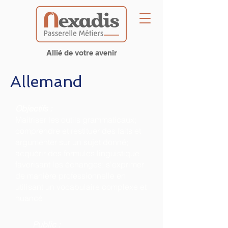
Allié de votre avenir
Allemand
Objectifs
:
Maitriser les outils grammaticaux;
comprendre et restituer des faits et
argumenter sur un sujet donné;
acquérir des formules linguistique
favorisant les échanges; s'exprimer
de manière professionnelle en
utilisant un vocabulaire complexe et
nuancé
Public
: