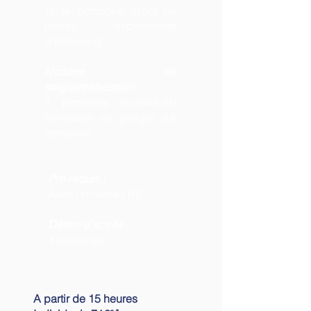
Toute personne ayant un
niveau expérimenté
d'allemand.
Nombre de
stagiaires/session :
1 personne (individuel)
Formation en groupe sur
demande
Pré-requis :
Avoir un niveau B2
Délais d'accès :
3 semaines
A partir de 15 heures