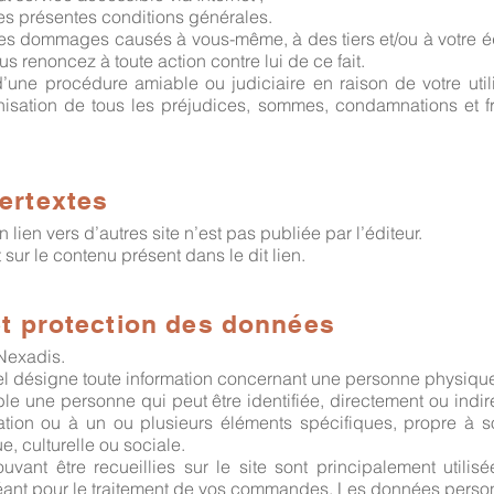
es présentes conditions générales.
des dommages causés à vous-même, à des tiers et/ou à votre é
ous renoncez à toute action contre lui de ce fait.
t d’une procédure amiable ou judiciaire en raison de votre utili
nisation de tous les préjudices, sommes, condamnations et fr
pertextes
 lien vers d’autres site n’est pas publiée par l’éditeur.
sur le contenu présent dans le dit lien.
 et protection des données
Nexadis.
 désigne toute information concernant une personne physique i
able une personne qui peut être identifiée, directement ou ind
ation ou à un ou plusieurs éléments spécifiques, propre à s
 culturelle ou sociale.
uvant être recueillies sur le site sont principalement utilis
héant pour le traitement de vos commandes. Les données personn