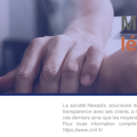
M
l
La société Nexadis, soucieuse d
transparence avec ses clients, a 
ces derniers ainsi que les moyens 
Pour toute information complé
https://www.cnil.fr/