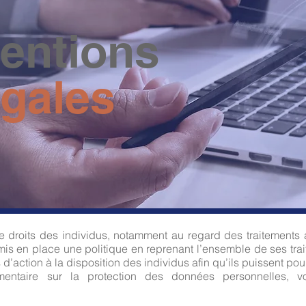
entions
égales
e droits des individus, notamment au regard des traitements
mis en place une politique en reprenant l’ensemble de ses trait
d’action à la disposition des individus afin qu’ils puissent pour
mentaire sur la protection des données personnelles, vo