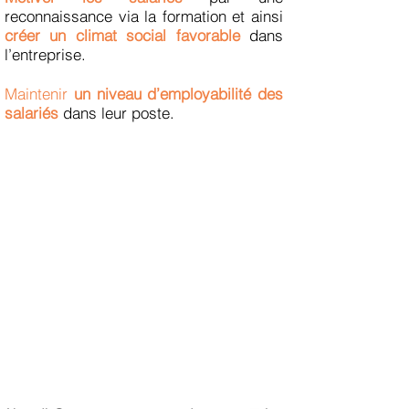
reconnaissance via la formation et ainsi
créer un climat social favorable
dans
l’entreprise.
Maintenir
un niveau d’employabilité des
salariés
dans leur poste.
Le paysage des
entreprises se
transforme et se redessine
, vous êtes
confronté à des mutations économiques,
technologiques et sociales
, et cela a
également un
impact sur l’organisation
,
le contenu
du travail et
les compétences
attendues
des salariés.
Votre entreprise doit
faire face à de
nombreux défis
auxquels il est parfois
difficile de faire face seul
.