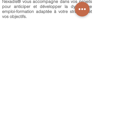
Nexadis
® vous accompagne dans vos projets
pour anticiper et développer la dynamique
emploi-formation adaptée à votre stratégie et
vos objectifs.
Vous souhaitez créer votre école ou
votre centre interne ? Vous vous
posez des questions sur la
pertinence de ce projet ?
Cliquez-ici
Allié de votre avenir
© 2026
Mentions légales
C.G.V