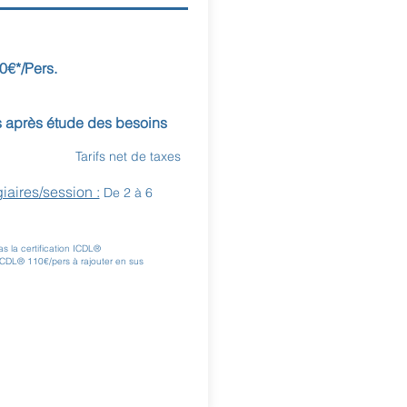
0€*/Pers.
s après étude des besoins
Tarifs net de taxes
aires/session :
De 2 à 6
s la certification ICDL®
n ICDL® 110
€/pers à rajouter en sus