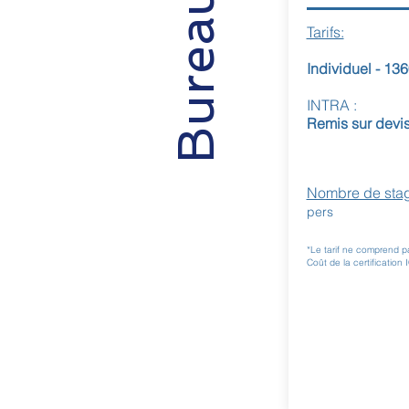
Bureautique
Tarifs:
Individuel - 136
INTRA :
Remis sur devi
Nombre de stagi
pers
*Le tarif ne comprend pa
Coût de la certificatio