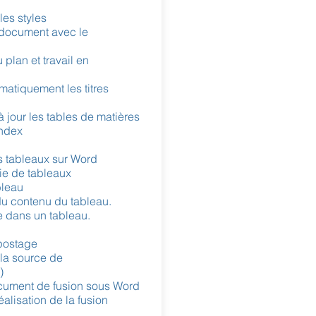
 les styles
 document avec le
plan et travail en
atiquement les titres
à jour les tables de matières
index
s tableaux sur Word
sie de tableaux
bleau
u contenu du tableau.
e dans un tableau.
ipostage
 la source de
)
cument de fusion sous Word
éalisation de la fusion